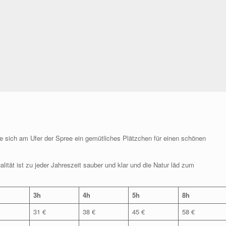
e sich am Ufer der Spree ein gemütliches Plätzchen für einen schönen
ualität ist zu jeder Jahreszeit sauber und klar und die Natur läd zum
3h
4h
5h
8h
31 €
38 €
45 €
58 €